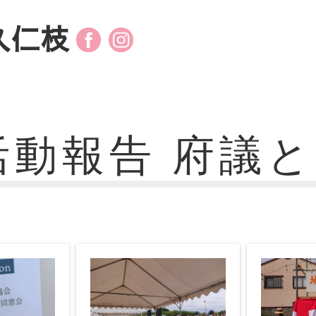
久仁枝
活動報告
府議と