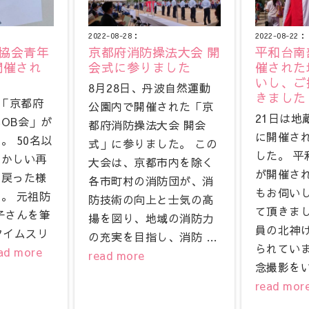
2022-08-28：
2022-08-22：
協会青年
京都府消防操法大会 開
平和台南
開催され
会式に参りました
催された
いし、ご
8月28日、丹波自然運動
きました
に「京都府
公園内で開催された「京
21日は地
OB会」が
都府消防操法大会 開会
に開催さ
。 50名以
式」に参りました。 この
した。 平
懐かしい再
大会は、京都市内を除く
が開催さ
き戻った様
各市町村の消防団が、消
もお伺い
。 元祖防
防技術の向上と士気の高
て頂きまし
子さんを筆
揚を図り、地域の消防力
員の北神
タイムスリ
の充実を目指し、消防 …
られてい
ad more
read more
念撮影をい
read mor