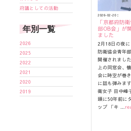
府議としての活動
2026-02-20：
「京都府防衛
年別一覧
部OB会」が
ました
2026
2月18日の夜
防衛協会青年部
2025
開催されました
2022
上の同窓会、
2021
会に時空が巻
2020
に話も弾みます
衛女子 田中峰
2019
頭に50年前に
ップ 「キ …
re