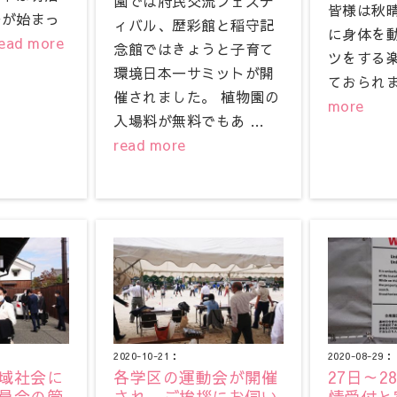
園では府民交流フェステ
皆様は秋
争が始まっ
ィバル、歴彩館と稲守記
に身体を
ead more
念館ではきょうと子育て
ツをする
環境日本一サミットが開
ておられま
催されました。 植物園の
more
入場料が無料でもあ …
read more
2020-10-21：
2020-08-29：
域社会に
各学区の運動会が開催
27日～
員会の管
され、ご挨拶にお伺い
情受付と