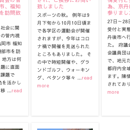
市、福知
致しました
為、京丹
を訪問致
参りまし
スポーツの秋。 例年は9
27日～2
月下旬から10月10日頃ま
域社会に関
受付と実
で各学区の運動会が開催
会の管内視
丹後市へ
されますが、今年はコロ
亀岡市 福知
た。 府議
ナ禍で開催を見送られた
綾部市を訪
会議員団
ところもありました。 そ
 地方は何
で、地元
の中で時短開催や、グラ
問題に直面
都府内全
ンドゴルフ、ウォーキン
な課題で
ます。陳
グ、ペタンク等々 …
read
色を活かし
されており
more
移 …
read
more