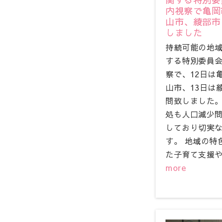
内視察で亀岡
山市、綾部市
しました
持続可能の地
する特別委員
察で、12日は
山市、13日は
問致しました。
処も人口減少
しており切実
す。 地域の特
た子育て支援や
more