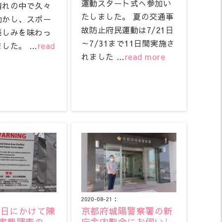
運動スタート式へ参加い
晴れの中で久々
たしました。 夏の交通事
動かし、スポー
故防止府民運動は7/21日
楽しみを味わっ
～7/31まで11日間実施さ
した。 …
read
れました …
read more
2020-08-21：
28日にかけて陳
京都府城陽警察署の新
実態調査の
庁舎内覧会にお伺いし