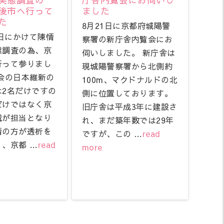
後市へ行って
ました
た
8月21日に京都府城陽警
8日にかけて陳情
察署の新庁舎内覧会にお
態調査の為、京
伺いしました。 新庁舎は
行って参りまし
現城陽警察署から北側約
会の日本維新の
100m、マクドナルドの北
は2名だけですの
側に位置しております。
だけではなく京
旧庁舎は平成3年に建設さ
域が担当となり
れ、まだ築年数では29年
情の方が透析を
ですが、この …
read
、京都 …
read
more