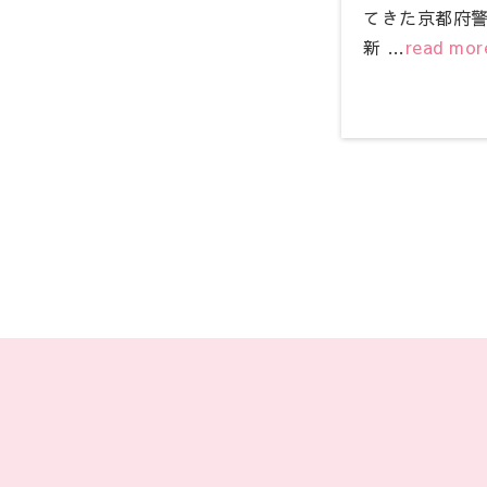
てきた京都府
新 …
read mor