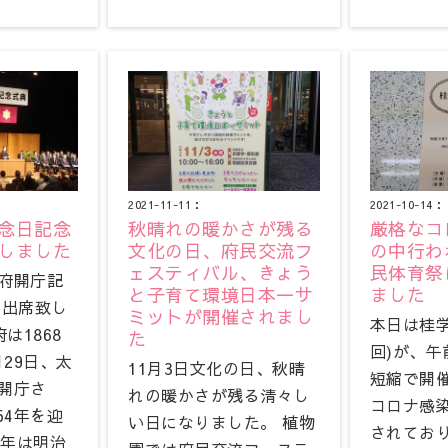
2021-11-11：
2021-10-14：
念日記念
秋晴れの暖かさが残る
厳格なコ
しました
文化の日、府民交流フ
の中行わ
ェスティバル、きょう
民体育祭
都府開庁記
と子育て環境日本一サ
ました
に出席致し
ミットが開催されまし
本日は桂学
は1868
た
回)が、
月29日、太
11月3日文化の日、秋晴
短縮で開
に開庁さ
れの暖かさが残る清々し
コロナ感
54年を迎
い日になりました。 植物
されてお
4年は明治