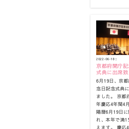
2022-06-18：
京都府開庁記
式典に出席致
6月19日、京
念日記念式典
ました。 京都府
年慶応4年閏4
陽暦6月19日
れ、本年で満1
えます。 慶応