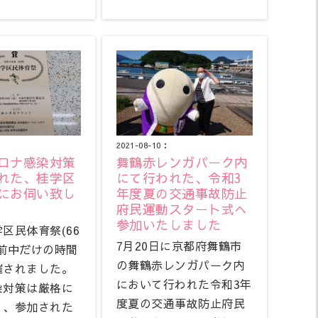
2021-08-10：
ロナ感染対策
舞鶴赤レンガパーク内
れた、桂学区
にて行われた、令和3
にお伺い致し
年度夏の交通事故防止
府民運動スタート式へ
参加いたしました
区民体育祭(66
7月20日に京都府舞鶴市
午前中だけの時間
の舞鶴赤レンガパーク内
催されました。
において行われた令和3年
染対策は厳格に
度夏の交通事故防止府民
り、参加された