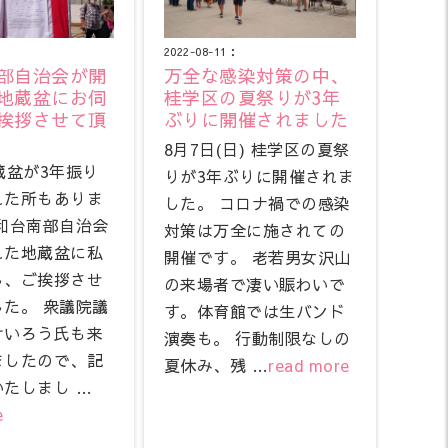
2022-08-11：
部自治会が開
万全な感染対策の中、
地蔵盆にお伺
桂学区の夏祭りが3年
挨拶させて頂
ぶりに開催されました
8月7日(日) 桂学区の夏祭
蔵盆が3年振り
りが3年ぶりに開催されま
れた所もありま
した。 コロナ禍での感染
和台南部自治会
対策は万全に施されての
れた地蔵盆に私
開催です。 老若男女沢山
し、ご挨拶させ
の来場者で凄い賑わいで
た。 衆議院議
す。体育館では生バンド
けいろう氏も来
演奏も。 行動制限なしの
ましたので、記
夏休み、残 …
read more
たしまし …
e