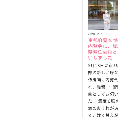
2020-05-13：
京都府警本部
内覧会に、総務
察常任委員と
いしました
5月13日に京
部の新しい庁
係者向け内覧
れ、総務 ・ 
員としてお伺
た。 震度６強
壊のおそれが
て、建て替え