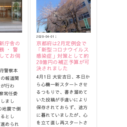
2020-04-01：
新庁舎の
京都府は2月定例会で
 ・ 警
「新型コロナウイルス
してお伺
感染症」対策として約
28億円の補正予算が可
決されました
都府警察本
4月1日 大安吉日、本日か
舎の報道関
ら心機一新スタートさせ
会が行わ
るつもりで、書き溜めて
警察常任委
いた投稿が手違いにより
いしまし
保存されておらず、途方
の地震で倒
に暮れていましたが、心
あるとし
を立て直し再スタートさ
が進められ